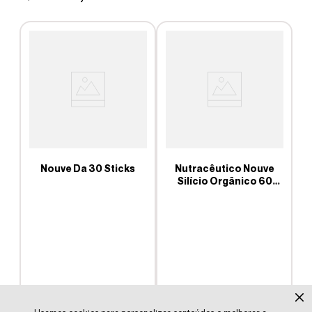
Nouve Da 30 Sticks
Nutracêutico Nouve
Silício Orgânico 60
e
cápsulas
C