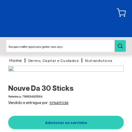
Busque a melhor opção para ganhar seus unys.
Dermo, Capilar e Cuidados
Nutracêuticos
Nouve Da 30 Sticks
Referência
:
7896094925564
SYNAPCOM
Adicionar ao carrinho