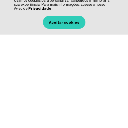
Usamos cookies para personalizar conteúdos e melhorar a
sua experiência. Para mais informações, acesse o nosso
Aviso de
Privacidade.
Aceitar cookies
Nouve Da 30 Sticks
Nutracêutico Nouve
Silício Orgânico 60
e
cápsulas
C