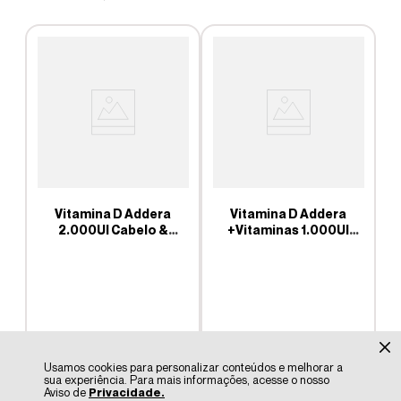
Vitamina D Addera
Vitamina D Addera
2.000UI Cabelo &
+Vitaminas 1.000UI
G
Unhas com 90
com 90 Comprimidos
m
comprimidos
Usamos cookies para personalizar conteúdos e melhorar a
sua experiência. Para mais informações, acesse o nosso
Aviso de
Privacidade.