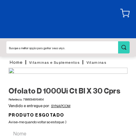
Busque a melhor opção para ganhar seus unys.
Vitaminas e Suplementos
Vitaminas
Ofolato D 1000Ui Ct Bl X 30 Cprs
Referência
:
7896094919464
SYNAPCOM
PRODUTO ESGOTADO