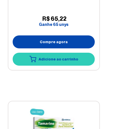
R$
65
,
22
Ganhe
65
unys
Compre agora
Adicione ao carrinho