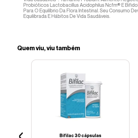
Probióticos Lactobacillus Acidophilus Ncfm® E Bifi
Para O Equilíbrio Da Flora Intestinal. Seu Consumo 
Equilibrada E Hábitos De Vida Saudáveis.
Quem viu, viu também
Bifilac 30 cápsulas