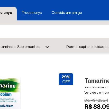
e unys
Troque unys
Convide um amigo
itaminas e Suplementos
Dermo, capilar e cuidados
29%
Tamarine
OFF
Referência
:
7896094917
De:
R$
123
,
24
R$
88
,
0