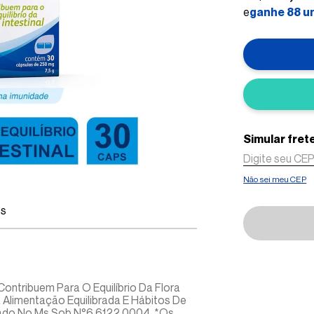
e
ganhe
88
u
Não sei meu CEP
es
ntribuem Para O Equilíbrio Da Flora
 Alimentação Equilibrada E Hábitos De
trado No Ms Sob N°6.6122.0004. *Os