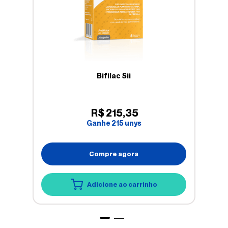
Bifilac Sii
R$
215
,
35
Ganhe
215
unys
Compre agora
Adicione ao carrinho