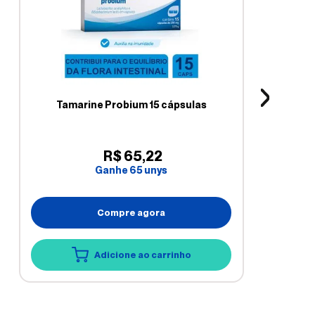
Tamarine Probium 15 cápsulas
R$
65
,
22
Ganhe
65
unys
Compre agora
Adicione ao carrinho