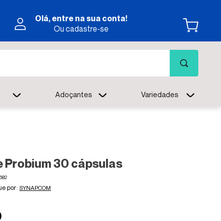
Olá, entre na sua conta!
Ou cadastre-se
Adoçantes
Variedades
 Probium 30 cápsulas
682
SYNAPCOM
9