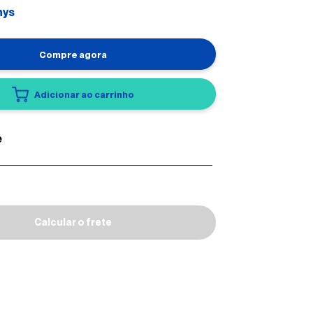
nys
Compre agora
Adicionar ao carrinho
Calcular o frete