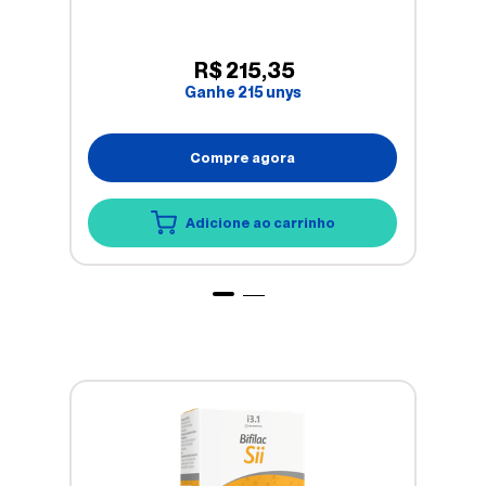
R$
215
,
35
Ganhe
215
unys
Compre agora
Adicione ao carrinho