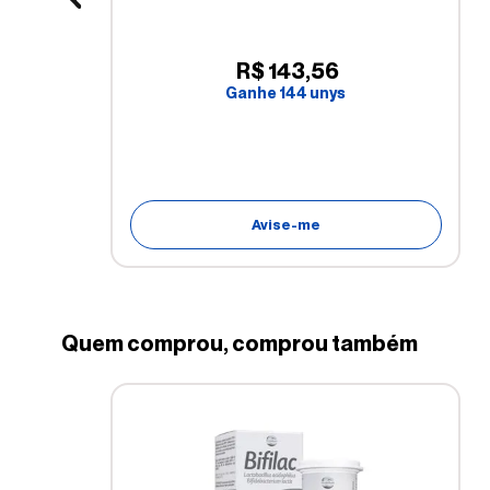
R$
143
,
56
Ganhe
144
unys
Avise-me
Quem comprou, comprou também