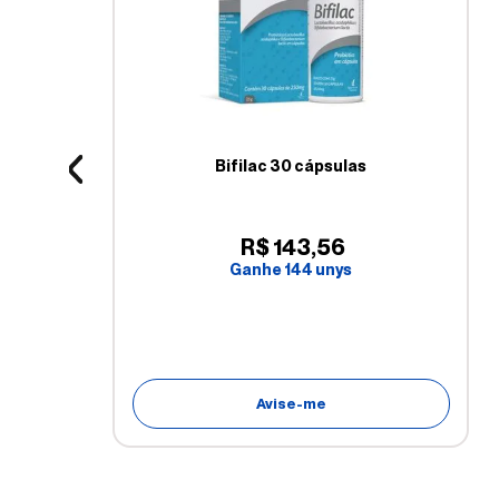
Bifilac 30 cápsulas
R$
143
,
56
Ganhe
144
unys
Avise-me