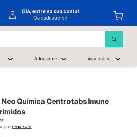
Olá, entre na sua conta!
Ou cadastre-se
Adoçantes
Variedades
 Neo Química Centrotabs Imune
rimidos
321
SYNAPCOM