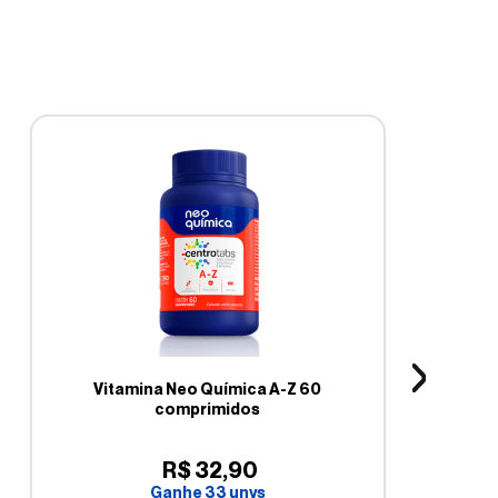
Vitamina Neo Química A-Z 60
comprimidos
R$
32
,
90
Ganhe
33
unys