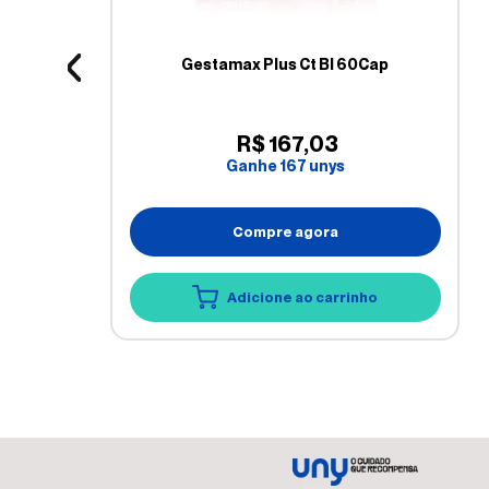
Gestamax Plus Ct Bl 60Cap
R$
167
,
03
Ganhe
167
unys
Compre agora
Adicione ao carrinho