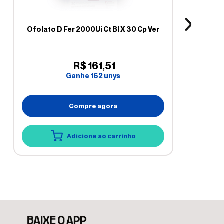
Ofolato D Fer 2000Ui Ct Bl X 30 Cp Ver
R$
161
,
51
Ganhe
162
unys
Compre agora
Adicione ao carrinho