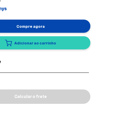
0
nys
Compre agora
Adicionar ao carrinho
Calcular o frete