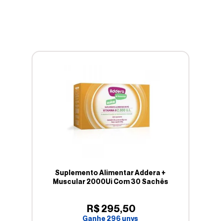
Suplemento Alimentar Addera +
Muscular 2000Ui Com 30 Sachês
R$
295
,
50
Ganhe
296
unys