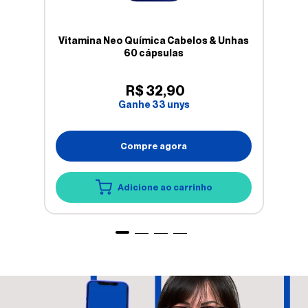
Vitamina Neo Química Cabelos & Unhas
60 cápsulas
R$
32
,
90
Ganhe
33
unys
Compre agora
Adicione ao carrinho