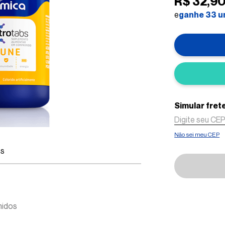
R$
32
,
9
e
ganhe
33
u
Não sei meu CEP
es
midos