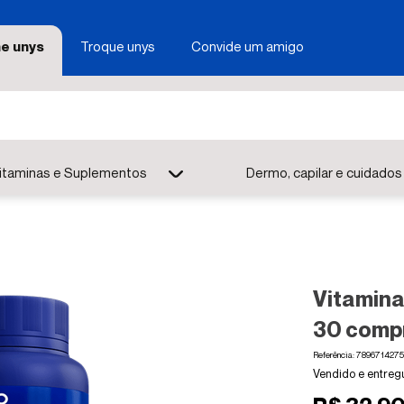
e unys
Troque unys
Convide um amigo
itaminas e Suplementos
Dermo, capilar e cuidados
Vitamina
30 comp
Referência
:
7896714275