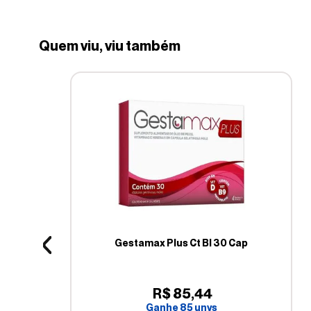
Quem viu, viu também
Gestamax Plus Ct Bl 30 Cap
R$
85
,
44
Ganhe
85
unys