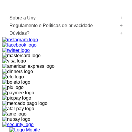
Sobre a Uny
+
Regulamento e Políticas de privacidade
Sobre o programa
+
Cadastre-se
Dúvidas?
Regulamento
+
Políticas de privacidade
Perguntas frequentes
Fale conosco