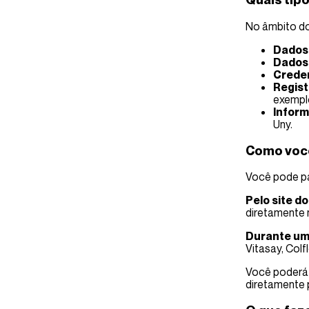
No âmbito do
Dados 
Dados 
Creden
Regist
exemplo
Inform
Uny.
Como você
Você pode pa
Pelo site d
diretamente 
Durante um
Vitasay, Col
Você poderá 
diretamente 