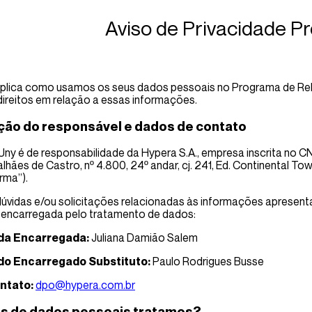
Aviso de Privacidade 
xplica como usamos os seus dados pessoais no Programa de Rel
direitos em relação a essas informações.
ação do responsável e dados de contato
ny é de responsabilidade da Hypera S.A., empresa inscrita no
lhães de Castro, nº 4.800, 24º andar, cj. 241, Ed. Continental T
rma”).
úvidas e/ou solicitações relacionadas às informações apresent
 encarregada pelo tratamento de dados:
 da Encarregada:
Juliana Damião Salem
 do Encarregado Substituto:
Paulo Rodrigues Busse
ontato:
dpo@hypera.com.br
os de dados pessoais tratamos?