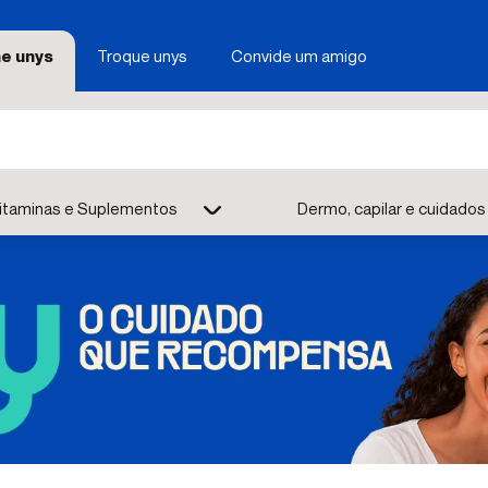
e unys
Troque unys
Convide um amigo
itaminas e Suplementos
Dermo, capilar e cuidados