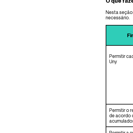
O que faz
Nesta seção,
necessário.
Fi
Permitir c
Uny
Permitir o 
de acordo 
acumulado
Permitir a 