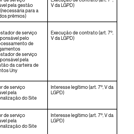
vel pela gestão
V da LGPD)
 (necessária para a
dos prêmios)
stador de serviço
Execução de contrato (art. 7º,
sponsável pelo
V da LGPD)
ocessamento de
gamentos
stador de serviço
sponsável pela
tão da carteira de
ntos Uny
r de serviço
Interesse legítimo (art. 7º, V da
vel pela
LGPD)
nalização do Site
r de serviço
Interesse legítimo (art. 7º, V da
vel pela
LGPD)
nalização do Site