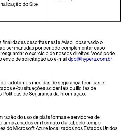
nalização do Site
inalidades descritas neste Aviso , observado o
erão ser mantidas por período complementar caso
 resguardar o exercício de nossos direitos. Você pode
o envio de solicitação ao e-mail
dpo@hypera.com.br
tido, adotamos medidas de segurança técnicas e
dos e/ou situações acidentais ou ilícitas de
s Políticas de Segurança da Informação.
m razão do uso de plataformas e servidores de
 armazenados em formato digital, pelo tempo
ores do Microsoft Azure localizados nos Estados Unidos