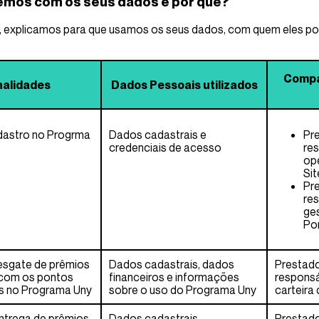
emos com os seus dados e por quê?
 explicamos para que usamos os seus dados, com quem eles pod
Compa
nalidades
Dados Pessoais utilizados
adastro no Progrma
Dados cadastrais e
Pre
credenciais de acesso
re
op
Sit
Pre
re
ges
Po
resgate de prêmios
Dados cadastrais, dados
Prestado
com os pontos
financeiros e informações
responsá
s no Programa Uny
sobre o uso do Programa Uny
carteira
entrega de prêmios
Dados cadastrais
Prestado