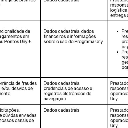
s
responsá
logística
entrega 
uncionalidade de
Dados cadastrais, dados
Pre
pagamentos em
financeiros e informações
re
ou Pontos Uny +
sobre o uso do Programa Uny
pr
pa
Pre
re
ges
po
orrência de fraudes
Dados cadastrais,
Prestado
 e/ou desvios de
credenciais de acesso e
responsá
mento
registros eletrônicos de
operacio
navegação
Uny
icitações,
Dados cadastrais
Prestado
 dúvidas enviadas
responsá
 nossos canais de
operacio
Uny