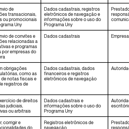
envio de
Dados cadastrais, registros
Prestado
es transacionais,
eletrônicos de navegação e
responsá
as ou promocionais
informações sobre o uso do
comunic
ograma Uny
Programa Uny
envio de convites e
Dados cadastrais
Empresa
es relacionadas a
iativas e programas
 por empresas do
era
m obrigações
Dados cadastrais, dados
Autorid
gulatórias, como as
financeiros e registros
de notas fiscais e
eletrônicos de navegação
e registros de
xercício de direitos
Dados cadastrais e
Autorid
 judiciais,
informações sobre o uso do
escritór
ivas ou arbitrais
Programa Uny
 corrigir e
Registros eletrônicos de
Prestado
ncionalidades do
navegação
responsá