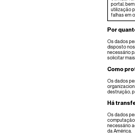
portal, bem
utilização 
falhas em 
Por quan
Os dados pes
disposto nos
necessário p
solicitar ma
Como pro
Os dados pes
organizacion
destruição, 
Há transf
Os dados pes
computação e
necessário a
da América.