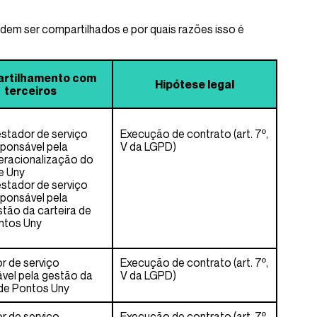
em ser compartilhados e por quais razões isso é
rtilhamento com
Hipótese legal
terceiros
stador de serviço
Execução de contrato (art. 7º,
sponsável pela
V da LGPD)
eracionalização do
e Uny
stador de serviço
sponsável pela
tão da carteira de
ntos Uny
r de serviço
Execução de contrato (art. 7º,
vel pela gestão da
V da LGPD)
 de Pontos Uny
r de serviço
Execução de contrato (art. 7º,